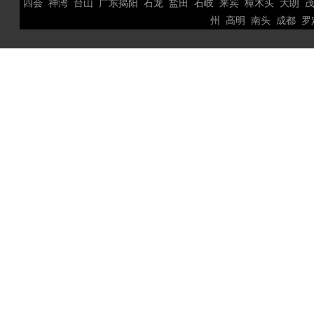
四会
神湾
台山
广东揭阳
石龙
盐田
石岐
来宾
樟木头
大朗
州
高明
南头
成都
罗