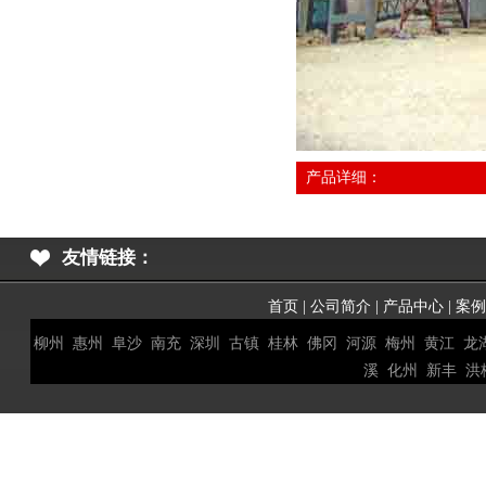
产品详细：
友情链接：
首页
|
公司简介
|
产品中心
|
案
柳州
惠州
阜沙
南充
深圳
古镇
桂林
佛冈
河源
梅州
黄江
龙
溪
化州
新丰
洪