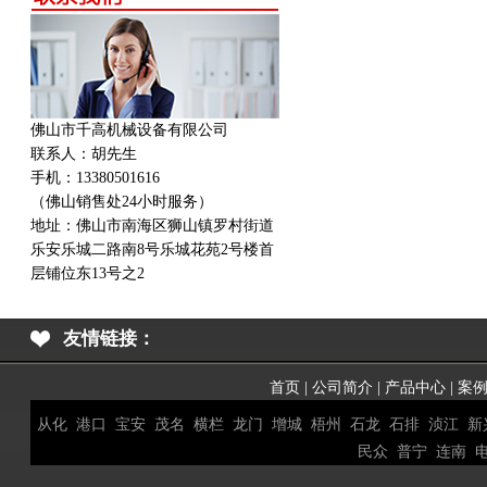
佛山市千高机械设备有限公司
联系人：胡先生
手机：13380501616
（佛山销售处24小时服务）
地址：
佛山市南海区狮山镇罗村街道
乐安乐城二路南8号乐城花苑2号楼首
层铺位东13号之2
友情链接：
首页
|
公司简介
|
产品中心
|
案
从化
港口
宝安
茂名
横栏
龙门
增城
梧州
石龙
石排
浈江
新
民众
普宁
连南