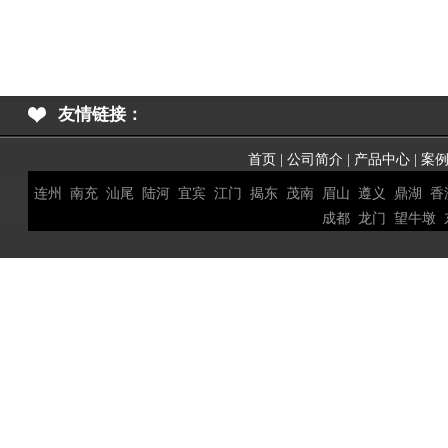
友情链接：
首页
|
公司简介
|
产品中心
|
案
连州
南充
汕尾
陆河
宜宾
江门
揭东
茂南
眉山
遵义
鼎湖
香
成都
龙门
望牛墩