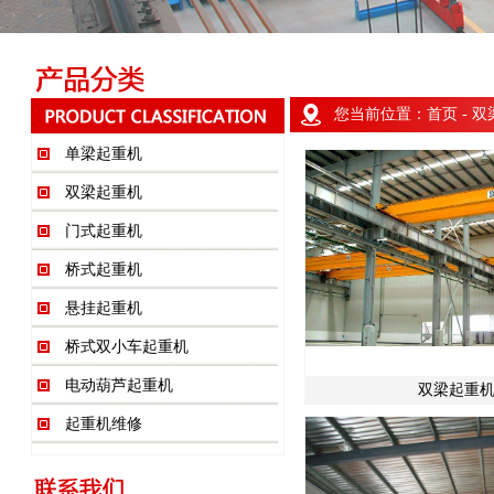
您当前位置：
首页
- 
单梁起重机
双梁起重机
门式起重机
桥式起重机
悬挂起重机
桥式双小车起重机
电动葫芦起重机
双梁起重机
起重机维修