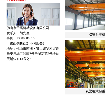
佛山市千高机械设备有限公司
联系人：胡先生
双梁起重机
手机：13380501616
（佛山销售处24小时服务）
地址：
佛山市南海区狮山镇罗村街道
乐安乐城二路南8号乐城花苑2号楼首
层铺位东13号之2
双梁桥式起重