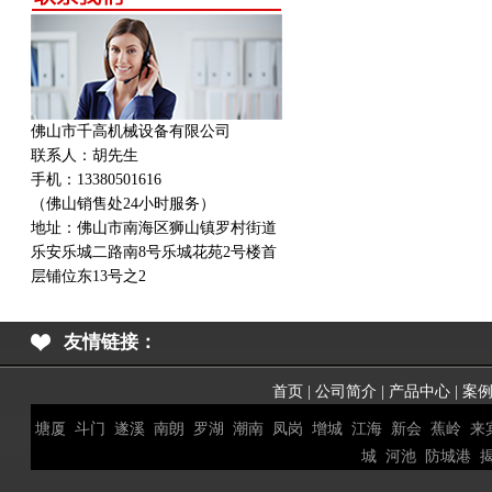
佛山市千高机械设备有限公司
联系人：胡先生
手机：13380501616
（佛山销售处24小时服务）
地址：
佛山市南海区狮山镇罗村街道
乐安乐城二路南8号乐城花苑2号楼首
层铺位东13号之2
友情链接：
首页
|
公司简介
|
产品中心
|
案
塘厦
斗门
遂溪
南朗
罗湖
潮南
凤岗
增城
江海
新会
蕉岭
来
城
河池
防城港