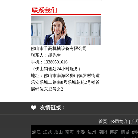
佛山市千高机械设备有限公司
联系人：胡先生
手机：13380501616
（佛山销售处24小时服务）
地址：
佛山市南海区狮山镇罗村街道
乐安乐城二路南8号乐城花苑2号楼首
层铺位东13号之2
友情链接：
首页
|
公司简介
|
产
濠江
江城
眉山
南海
阳春
达州
潮阳
博罗
清城
佛