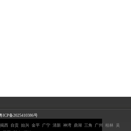
粤ICP备2025410386号
揭西
自贡
始兴
金平
广宁
清新
神湾
鼎湖
三角
广州
桂林
吴