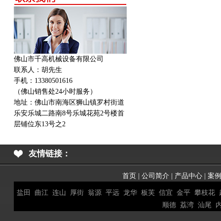
佛山市千高机械设备有限公司
联系人：胡先生
手机：13380501616
（佛山销售处24小时服务）
地址：
佛山市南海区狮山镇罗村街道
乐安乐城二路南8号乐城花苑2号楼首
层铺位东13号之2
友情链接：
首页
|
公司简介
|
产品中心
|
案
盐田
曲江
连山
厚街
翁源
平远
龙华
板芙
信宜
金平
攀枝花
顺德
荔湾
汕尾