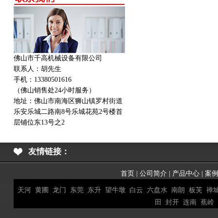
佛山市千高机械设备有限公司
联系人：胡先生
手机：13380501616
（佛山销售处24小时服务）
地址：
佛山市南海区狮山镇罗村街道
乐安乐城二路南8号乐城花苑2号楼首
层铺位东13号之2
友情链接：
首页
|
公司简介
|
产品中心
|
案
天河
黄圃
龙门
东莞
东升
望牛墩
白云
六盘水
南朗
板芙
禅
田
封开
连南
蕉岭