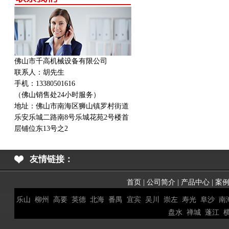
佛山市千高机械设备有限公司
联系人：胡先生
手机：13380501616
（佛山销售处24小时服务）
地址：
佛山市南海区狮山镇罗村街道
乐安乐城二路南8号乐城花苑2号楼首
层铺位东13号之2
友情链接：
首页
|
公司简介
|
产品中心
|
案
乐山
柳州
高要
英德
北海
番禺
宜宾
吴川
崇左
寿光
阜沙
南
盘水
禅城
蓬江