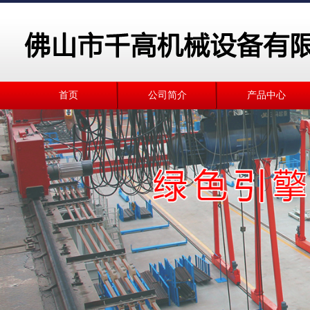
首页
公司简介
产品中心