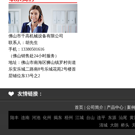
佛山市千高机械设备有限公司
联系人：胡先生
手机：13380501616
（佛山销售处24小时服务）
地址：
佛山市南海区狮山镇罗村街道
乐安乐城二路南8号乐城花苑2号楼首
层铺位东13号之2
友情链接：
首页
|
公司简介
|
产品中心
|
案
陆丰
连南
河池
化州
揭东
梧州
江城
台山
连平
东源
汕尾
黄
清城
大朗
桥头