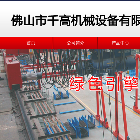
首页
公司简介
产品中心