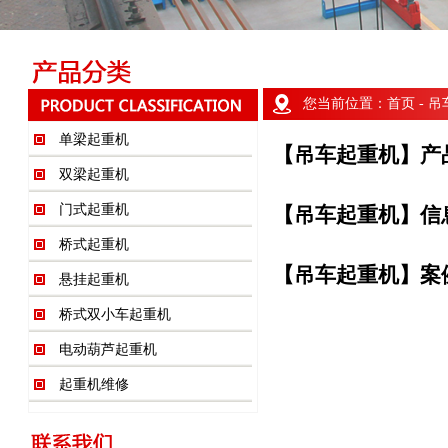
您当前位置：
首页
- 
单梁起重机
【吊车起重机】产
双梁起重机
门式起重机
【吊车起重机】信
桥式起重机
【吊车起重机】案
悬挂起重机
桥式双小车起重机
电动葫芦起重机
起重机维修