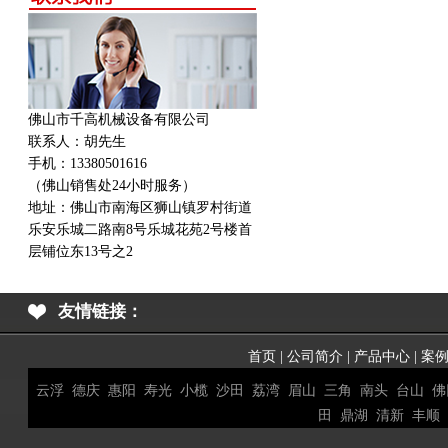
佛山市千高机械设备有限公司
联系人：胡先生
手机：13380501616
（佛山销售处24小时服务）
地址：
佛山市南海区狮山镇罗村街道
乐安乐城二路南8号乐城花苑2号楼首
层铺位东13号之2
友情链接：
首页
|
公司简介
|
产品中心
|
案
云浮
德庆
惠阳
寿光
小榄
沙田
荔湾
眉山
三角
南头
台山
佛
田
鼎湖
清新
丰顺