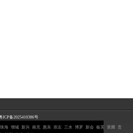
粤ICP备2025410386号
珠海
增城
新兴
南充
惠东
崇左
三水
博罗
新会
板芙
黄圃
贵