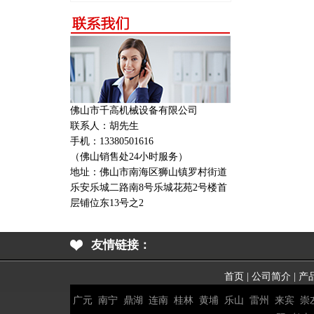
佛山市千高机械设备有限公司
联系人：胡先生
手机：13380501616
（佛山销售处24小时服务）
地址：
佛山市南海区狮山镇罗村街道
乐安乐城二路南8号乐城花苑2号楼首
层铺位东13号之2
友情链接：
首页
|
公司简介
|
产
广元
南宁
鼎湖
连南
桂林
黄埔
乐山
雷州
来宾
崇