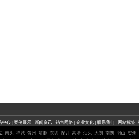
品中心
|
案例展示
|
新闻资讯
|
销售网络
|
企业文化
|
联系我们
|
网站标签
|
左
南头
禅城
贺州
翁源
东坑
深圳
高埗
汕头
大朗
南朗
阳山
贺州