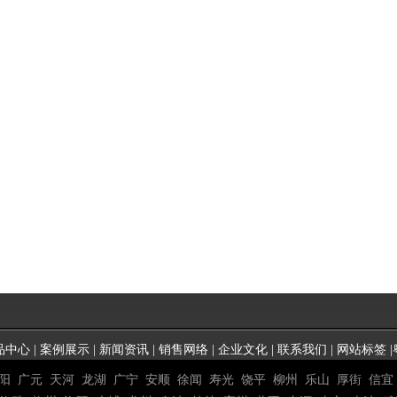
品中心
|
案例展示
|
新闻资讯
|
销售网络
|
企业文化
|
联系我们
|
网站标签
|
阳
广元
天河
龙湖
广宁
安顺
徐闻
寿光
饶平
柳州
乐山
厚街
信宜