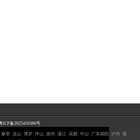
粤ICP备2025410386号
麻章
连山
博罗
坪山
惠州
濠江
花都
中山
广东揭阳
泸州
紫