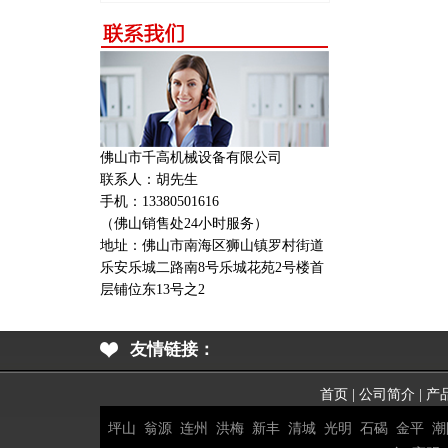
佛山市千高机械设备有限公司
联系人：胡先生
手机：13380501616
（佛山销售处24小时服务）
地址：
佛山市南海区狮山镇罗村街道
乐安乐城二路南8号乐城花苑2号楼首
层铺位东13号之2
友情链接：
首页
|
公司简介
|
产
坪山
翁源
连州
洪梅
新丰
清城
光明
石碣
金平
潮