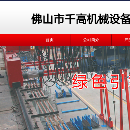
首页
公司简介
产