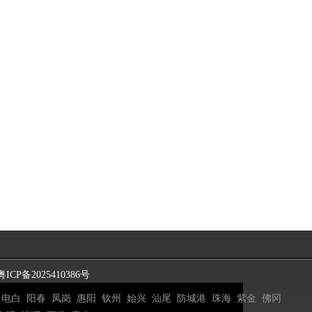
粤ICP备2025410386号
电白
阳春
凤岗
惠阳
钦州
始兴
汕尾
防城港
珠海
紫金
佛冈