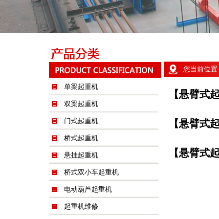
您当前位置
单梁起重机
【悬臂式
双梁起重机
门式起重机
【悬臂式
桥式起重机
【悬臂式
悬挂起重机
桥式双小车起重机
电动葫芦起重机
起重机维修