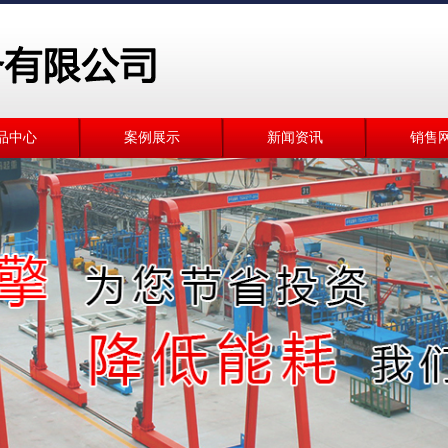
品中心
案例展示
新闻资讯
销售