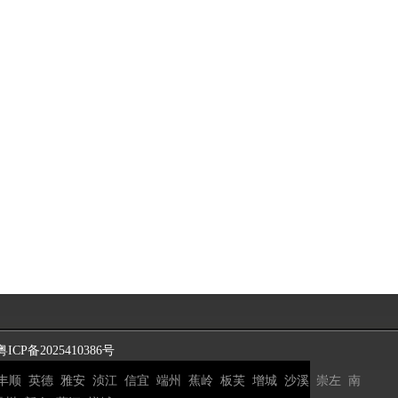
粤ICP备2025410386号
丰顺
英德
雅安
浈江
信宜
端州
蕉岭
板芙
增城
沙溪
崇左
南