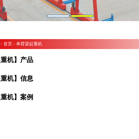
：
首页
- 单臂梁起重机
起重机】产品
起重机】信息
起重机】案例