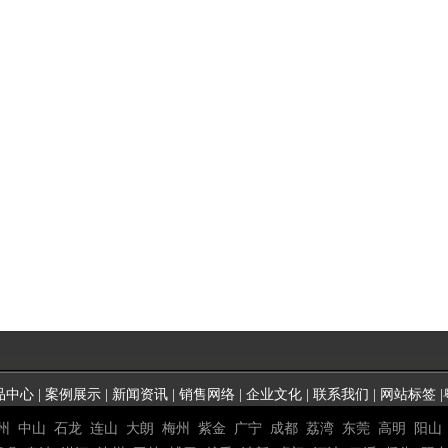
品中心
|
案例展示
|
新闻资讯
|
销售网络
|
企业文化
|
联系我们
|
网站标签
|
州
中山
石龙
连山
大朗
梅州
紫金
广宁
成都
荔湾
东莞
高明
阳山