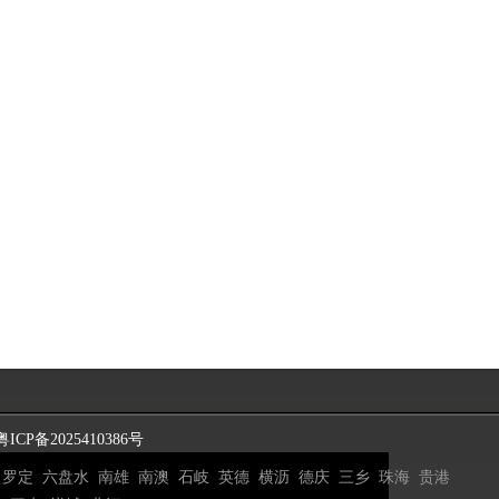
粤ICP备2025410386号
罗定
六盘水
南雄
南澳
石岐
英德
横沥
德庆
三乡
珠海
贵港