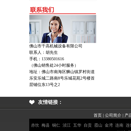
佛山市千高机械设备有限公司
联系人：胡先生
手机：13380501616
（佛山销售处24小时服务）
地址：
佛山市南海区狮山镇罗村街道
乐安乐城二路南8号乐城花苑2号楼首
层铺位东13号之2
友情链接：
首页
|
公司简介
|
产
赤坎
梅县
铜仁
浈江
五华
自贡
霞山
金湾
连南
连