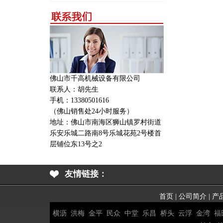
佛山市千高机械设备有限公司
联系人：胡先生
手机：13380501616
（佛山销售处24小时服务）
地址：
佛山市南海区狮山镇罗村街道
乐安乐城二路南8号乐城花苑2号楼首
层铺位东13号之2
友情链接：
首页
|
公司简介
|
产
横沥
洪梅
金平
民众
中堂
乐昌
桥头
云浮
金湾
福