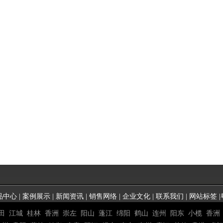
品中心
|
案例展示
|
新闻资讯
|
销售网络
|
企业文化
|
联系我们
|
网站标签
|
田
江城
桂林
香洲
崇左
阳山
蓬江
绵阳
鹤山
连州
阳东
小榄
香洲