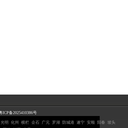
粤ICP备2025410386号
光明
化州
横栏
企石
广元
罗湖
防城港
遂宁
安顺
阳春
坡头