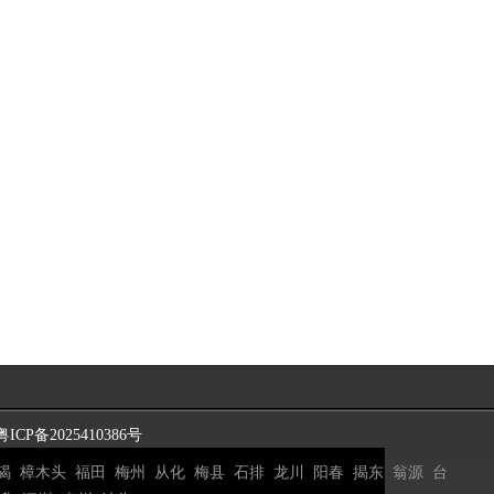
粤ICP备2025410386号
碣
樟木头
福田
梅州
从化
梅县
石排
龙川
阳春
揭东
翁源
台