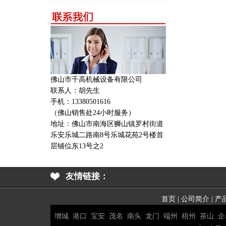
佛山市千高机械设备有限公司
联系人：胡先生
手机：13380501616
（佛山销售处24小时服务）
地址：
佛山市南海区狮山镇罗村街道
乐安乐城二路南8号乐城花苑2号楼首
层铺位东13号之2
友情链接：
首页
|
公司简介
|
产
增城
港口
宝安
茂名
南头
龙门
端州
梧州
茶山
企