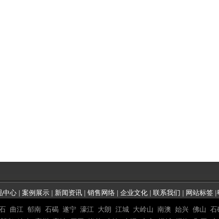
品中心
|
案例展示
|
新闻资讯
|
销售网络
|
企业文化
|
联系我们
|
网站标签
|
石
曲江
郁南
石碣
遂宁
濠江
大朗
江城
大岭山
南澳
始兴
佛山
石