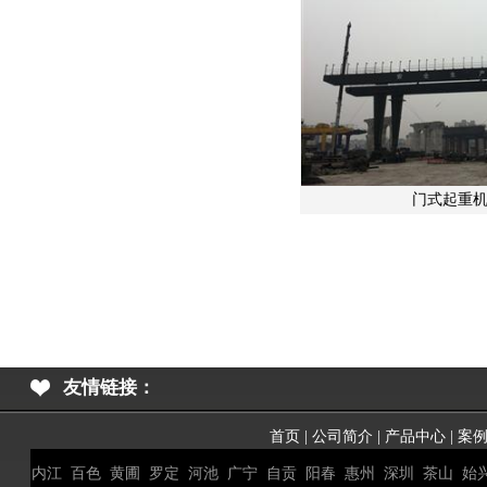
门式起重机
友情链接：
首页
|
公司简介
|
产品中心
|
案
内江
百色
黄圃
罗定
河池
广宁
自贡
阳春
惠州
深圳
茶山
始