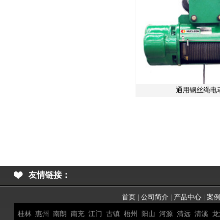
通用钢丝绳电
友情链接：
首页
|
公司简介
|
产品中心
|
案
桂林
惠州
南朗
南充
江门
古镇
梧州
阳山
河源
清远
清溪
龙